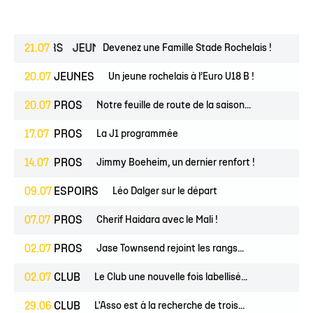
ESPOIRS
21.07
JEUNES
Devenez une Famille Stade Rochelais !
20.07
JEUNES
Un jeune rochelais à l’Euro U18 B !
20.07
PROS
Notre feuille de route de la saison...
17.07
PROS
La J1 programmée
14.07
PROS
Jimmy Boeheim, un dernier renfort !
09.07
ESPOIRS
Léo Dalger sur le départ
07.07
PROS
Cherif Haidara avec le Mali !
02.07
PROS
Jase Townsend rejoint les rangs...
02.07
CLUB
Le Club une nouvelle fois labellisé...
29.06
CLUB
L'Asso est à la recherche de trois...