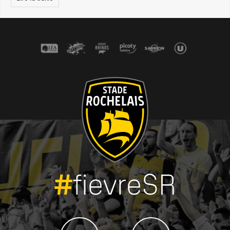
#
fievreSR