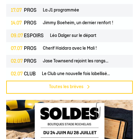
17.07
PROS
La J1 programmée
14.07
PROS
Jimmy Boeheim, un dernier renfort !
09.07
ESPOIRS
Léo Dalger sur le départ
07.07
PROS
Cherif Haidara avec le Mali !
02.07
PROS
Jase Townsend rejoint les rangs...
02.07
CLUB
Le Club une nouvelle fois labellisé...
Toutes les brèves