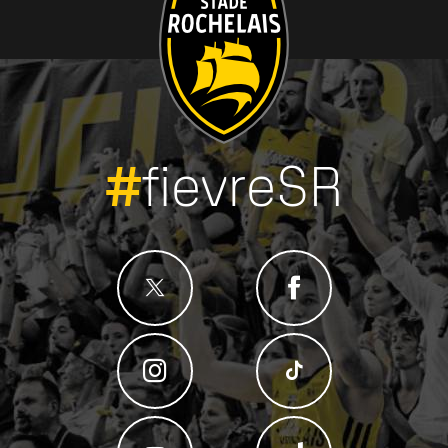
#
fievreSR