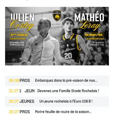
06.08
PROS
Embarquez dans la pré-saison de nos...
ESPOIRS
21.07
JEUNES
Devenez une Famille Stade Rochelais !
20.07
JEUNES
Un jeune rochelais à l’Euro U18 B !
20.07
PROS
Notre feuille de route de la saison...