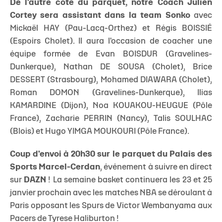
De l'autre côté du parquet, notre Coach Julien
Cortey sera assistant dans la team Sonko
avec
Mickaël HAY (Pau-Lacq-Orthez) et Régis BOISSIÉ
(Espoirs Cholet). Il aura l'occasion de coacher une
équipe formée de Evan BOISDUR (Gravelines-
Dunkerque), Nathan DE SOUSA (Cholet), Brice
DESSERT (Strasbourg), Mohamed DIAWARA (Cholet),
Roman DOMON (Gravelines-Dunkerque), Ilias
KAMARDINE (Dijon), Noa KOUAKOU-HEUGUE (Pôle
France), Zacharie PERRIN (Nancy), Talis SOULHAC
(Blois) et Hugo YIMGA MOUKOURI (Pôle France).
Coup d'envoi à 20h30 sur le parquet du Palais des
Sports Marcel-Cerdan
, événement à suivre en direct
sur
DAZN
! La semaine basket continuera les 23 et 25
janvier prochain avec les matches NBA se déroulant à
Paris opposant les Spurs de Victor Wembanyama aux
Pacers de Tyrese Haliburton !