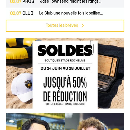
02.07
PROS
Jase Townsend rejoint les rangs...
02.07
CLUB
Le Club une nouvelle fois labellisé...
Toutes les brèves