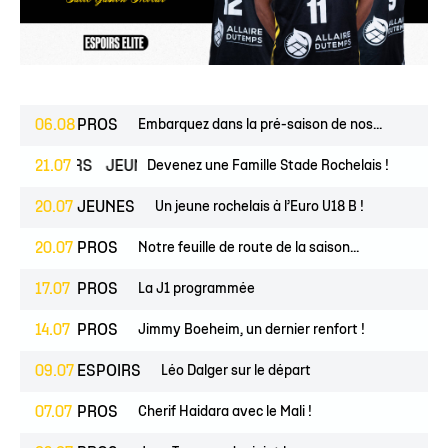
06.08
PROS
Embarquez dans la pré-saison de nos...
ESPOIRS
21.07
JEUNES
Devenez une Famille Stade Rochelais !
20.07
JEUNES
Un jeune rochelais à l’Euro U18 B !
20.07
PROS
Notre feuille de route de la saison...
17.07
PROS
La J1 programmée
14.07
PROS
Jimmy Boeheim, un dernier renfort !
09.07
ESPOIRS
Léo Dalger sur le départ
07.07
PROS
Cherif Haidara avec le Mali !