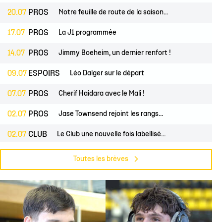
20.07
PROS
Notre feuille de route de la saison...
17.07
PROS
La J1 programmée
14.07
PROS
Jimmy Boeheim, un dernier renfort !
09.07
ESPOIRS
Léo Dalger sur le départ
07.07
PROS
Cherif Haidara avec le Mali !
02.07
PROS
Jase Townsend rejoint les rangs...
02.07
CLUB
Le Club une nouvelle fois labellisé...
29.06
CLUB
L'Asso est à la recherche de trois...
Toutes les brèves