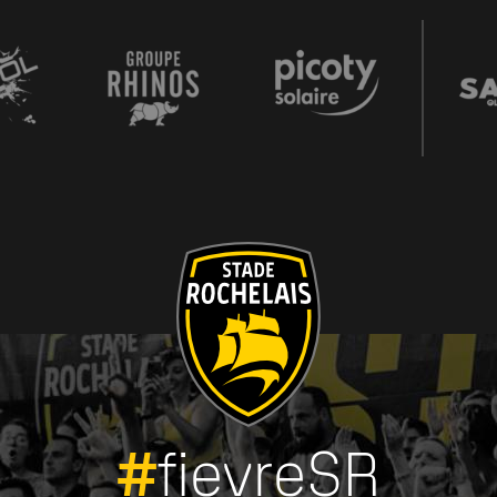
#
fievreSR