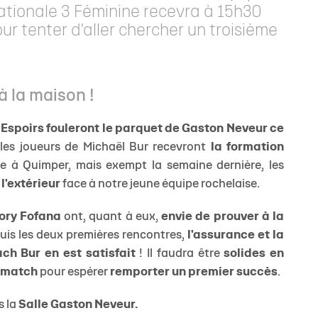
Nationale 3 Féminine recevra à 15h30
ur tenter d'aller chercher un troisième
à la maison !
 Espoirs fouleront le parquet de Gaston Neveur ce
les joueurs de Michaël Bur recevront
la formation
e à Quimper, mais exempt la semaine dernière, les
 l'extérieur
face à notre jeune équipe rochelaise.
ory Fofana
ont, quant à eux,
envie de prouver à la
uis les deux premières rencontres,
l'assurance et la
ch Bur en est satisfait
! Il faudra être
solides en
u match
pour espérer
remporter un premier succès
.
s la
Salle Gaston Neveur.