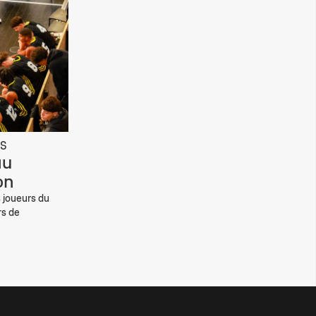
ES
au
on
s joueurs du
rs de