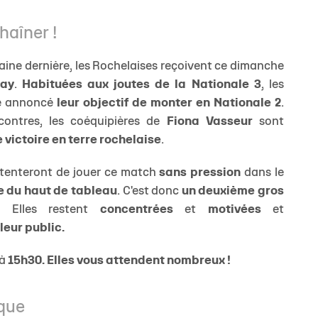
haîner !
aine dernière, les Rochelaises reçoivent ce dimanche
ray
.
Habituées aux joutes de la Nationale 3
, les
te annoncé
leur objectif de monter en Nationale 2
.
ncontres, les coéquipières de
Fiona Vasseur
sont
 victoire en terre rochelaise
.
 tenteront de jouer ce match
sans pression
dans le
e du haut de tableau
. C'est donc
un deuxième gros
 Elles restent
concentrées
et
motivées
et
leur public.
 à
15
h30. Elles vous attendent nombreux !
ique