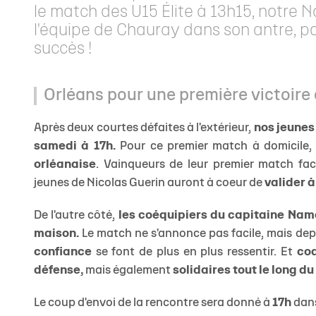
le match des U15 Élite à 13h15, notre 
l'équipe de Chauray dans son antre, po
succès !
Orléans pour une première victoire 
Après deux courtes défaites à l'extérieur,
nos jeunes
samedi à 17h.
Pour ce premier match à domicile, 
orléanaise
. Vainqueurs de leur premier match fac
jeunes de Nicolas Guerin auront à coeur de
valider à
De l'autre côté,
les coéquipiers du capitaine Nam
maison.
Le match ne s'annonce pas facile, mais dep
confiance
se font de plus en plus ressentir. Et
coa
défense,
mais également
solidaires tout le long d
Le coup d'envoi de la rencontre sera donné à
17h
dan