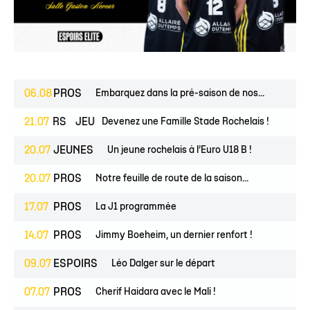
06.08
PROS
Embarquez dans la pré-saison de nos...
ESPOIRS
21.07
JEUNES
Devenez une Famille Stade Rochelais !
20.07
JEUNES
Un jeune rochelais à l’Euro U18 B !
20.07
PROS
Notre feuille de route de la saison...
17.07
PROS
La J1 programmée
14.07
PROS
Jimmy Boeheim, un dernier renfort !
09.07
ESPOIRS
Léo Dalger sur le départ
07.07
PROS
Cherif Haidara avec le Mali !