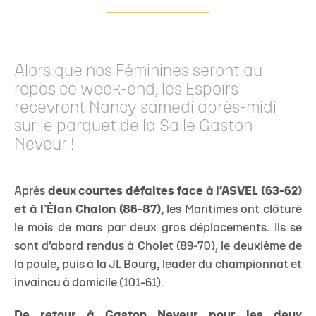
Alors que nos Féminines seront au
repos ce week-end, les Espoirs
recevront Nancy samedi après-midi
sur le parquet de la Salle Gaston
Neveur !
Après
deux courtes défaites face à l’ASVEL (63-62)
et à l’Élan Chalon (86-87),
les Maritimes ont clôturé
le mois de mars par deux gros déplacements. Ils se
sont d’abord rendus à Cholet (89-70), le deuxième de
la poule, puis à la JL Bourg, leader du championnat et
invaincu à domicile (101-61).
De retour à Gaston Neveur pour les deux