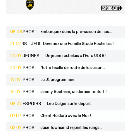
06.08
PROS
Embarquez dans la pré-saison de nos...
ESPOIRS
21.07
JEUNES
Devenez une Famille Stade Rochelais !
20.07
JEUNES
Un jeune rochelais à l’Euro U18 B !
20.07
PROS
Notre feuille de route de la saison...
17.07
PROS
La J1 programmée
14.07
PROS
Jimmy Boeheim, un dernier renfort !
09.07
ESPOIRS
Léo Dalger sur le départ
07.07
PROS
Cherif Haidara avec le Mali !
02.07
PROS
Jase Townsend rejoint les rangs...