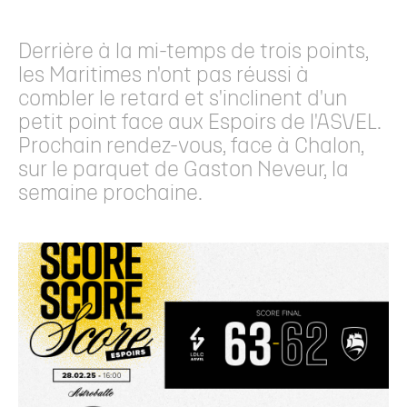
Derrière à la mi-temps de trois points,
les Maritimes n'ont pas réussi à
combler le retard et s'inclinent d'un
petit point face aux Espoirs de l'ASVEL.
Prochain rendez-vous, face à Chalon,
sur le parquet de Gaston Neveur, la
semaine prochaine.