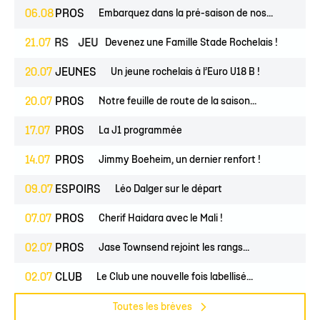
06.08
PROS
Embarquez dans la pré-saison de nos...
ESPOIRS
21.07
JEUNES
Devenez une Famille Stade Rochelais !
20.07
JEUNES
Un jeune rochelais à l’Euro U18 B !
20.07
PROS
Notre feuille de route de la saison...
17.07
PROS
La J1 programmée
14.07
PROS
Jimmy Boeheim, un dernier renfort !
09.07
ESPOIRS
Léo Dalger sur le départ
07.07
PROS
Cherif Haidara avec le Mali !
02.07
PROS
Jase Townsend rejoint les rangs...
02.07
CLUB
Le Club une nouvelle fois labellisé...
Toutes les brèves