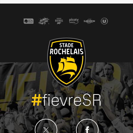
#
fievreSR