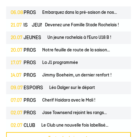
06.08
PROS
Embarquez dans la pré-saison de nos...
ESPOIRS
21.07
JEUNES
Devenez une Famille Stade Rochelais !
20.07
JEUNES
Un jeune rochelais à l’Euro U18 B !
20.07
PROS
Notre feuille de route de la saison...
17.07
PROS
La J1 programmée
14.07
PROS
Jimmy Boeheim, un dernier renfort !
09.07
ESPOIRS
Léo Dalger sur le départ
07.07
PROS
Cherif Haidara avec le Mali !
02.07
PROS
Jase Townsend rejoint les rangs...
02.07
CLUB
Le Club une nouvelle fois labellisé...