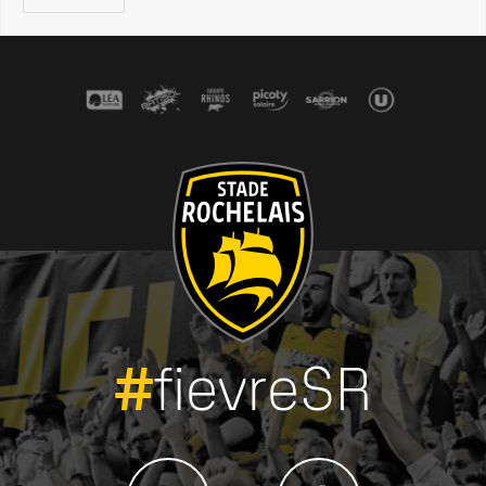
#
fievreSR