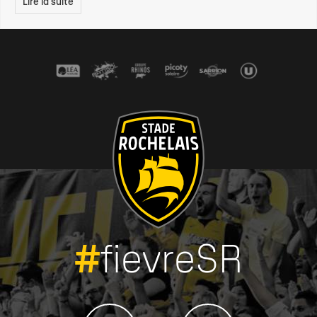
Lire la suite
#
fievreSR