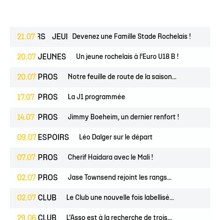
ESPOIRS
21.07
JEUNES
Devenez une Famille Stade Rochelais !
20.07
JEUNES
Un jeune rochelais à l’Euro U18 B !
20.07
PROS
Notre feuille de route de la saison...
17.07
PROS
La J1 programmée
14.07
PROS
Jimmy Boeheim, un dernier renfort !
09.07
ESPOIRS
Léo Dalger sur le départ
07.07
PROS
Cherif Haidara avec le Mali !
02.07
PROS
Jase Townsend rejoint les rangs...
02.07
CLUB
Le Club une nouvelle fois labellisé...
29.06
CLUB
L'Asso est à la recherche de trois...