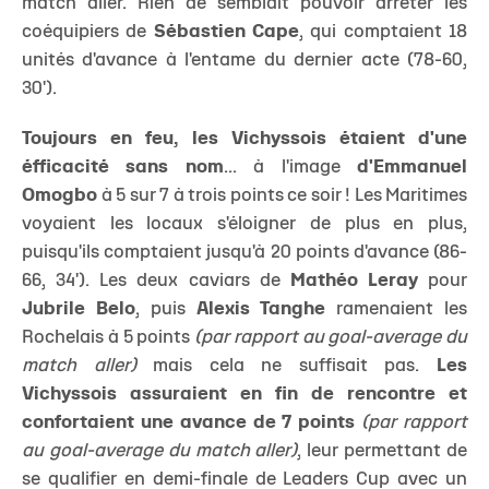
match aller. Rien de semblait pouvoir arrêter les
coéquipiers de
Sébastien Cape
, qui comptaient 18
unités d'avance à l'entame du dernier acte (78-60,
30').
Toujours en feu, les Vichyssois étaient d'une
éfficacité sans nom
... à l'image
d'Emmanuel
Omogbo
à 5 sur 7 à trois points ce soir ! Les Maritimes
voyaient les locaux s'éloigner de plus en plus,
puisqu'ils comptaient jusqu'à 20 points d'avance (86-
66, 34'). Les deux caviars de
Mathéo Leray
pour
Jubrile Belo
, puis
Alexis Tanghe
ramenaient les
Rochelais à 5 points
(par rapport au goal-average du
match aller)
mais cela ne suffisait pas.
Les
Vichyssois assuraient en fin de rencontre et
confortaient une avance de 7 points
(par rapport
au goal-average du match aller)
, leur permettant de
se qualifier en demi-finale de Leaders Cup avec un