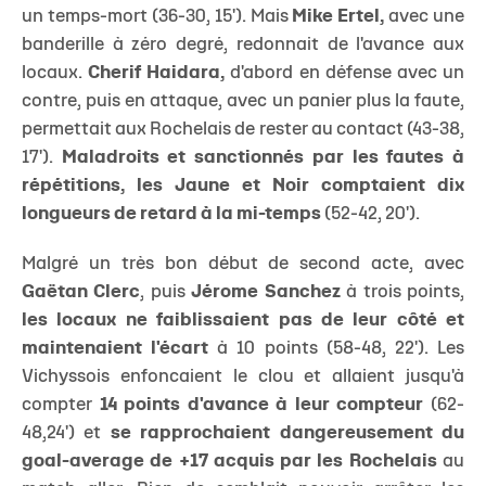
un temps-mort (36-30, 15'). Mais
Mike Ertel,
avec une
banderille à zéro degré, redonnait de l'avance aux
locaux.
Cherif Haidara,
d'abord en défense avec un
contre, puis en attaque, avec un panier plus la faute,
permettait aux Rochelais de rester au contact (43-38,
17').
Maladroits et sanctionnés par les fautes à
répétitions, les Jaune et Noir comptaient dix
longueurs de retard à la mi-temps
(52-42, 20').
Malgré un très bon début de second acte, avec
Gaëtan Clerc
, puis
Jérome Sanchez
à trois points,
les locaux ne faiblissaient pas de leur côté et
maintenaient l'écart
à 10 points (58-48, 22'). Les
Vichyssois enfoncaient le clou et allaient jusqu'à
compter
14 points d'avance à leur compteur
(62-
48,24') et
se rapprochaient dangereusement du
goal-average de +17 acquis par les Rochelais
au