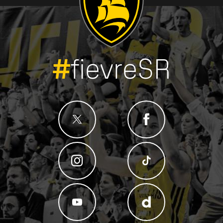
#
fievreSR