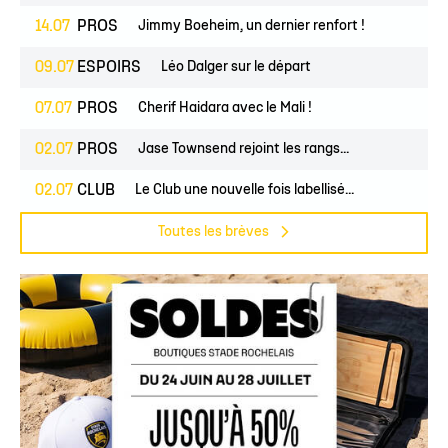
14.07
PROS
Jimmy Boeheim, un dernier renfort !
09.07
ESPOIRS
Léo Dalger sur le départ
07.07
PROS
Cherif Haidara avec le Mali !
02.07
PROS
Jase Townsend rejoint les rangs...
02.07
CLUB
Le Club une nouvelle fois labellisé...
Toutes les brèves