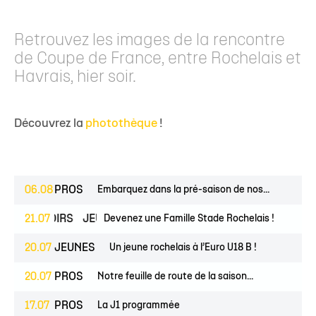
Retrouvez les images de la rencontre
de Coupe de France, entre Rochelais et
Havrais, hier soir.
Découvrez la
photothèque
!
06.08
PROS
Embarquez dans la pré-saison de nos...
ESPOIRS
21.07
JEUNES
Devenez une Famille Stade Rochelais !
20.07
JEUNES
Un jeune rochelais à l’Euro U18 B !
20.07
PROS
Notre feuille de route de la saison...
17.07
PROS
La J1 programmée