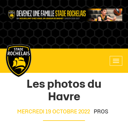
Main
Toggle
site
naviga
navigation
Les photos du
Havre
MERCREDI 19 OCTOBRE 2022
PROS