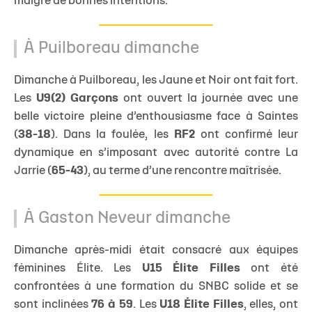
malgré de bonnes intentions.
À Puilboreau dimanche
Dimanche à Puilboreau, les Jaune et Noir ont fait fort.
Les
U9(2) Garçons
ont ouvert la journée avec une
belle victoire pleine d’enthousiasme face à Saintes
(
38-18
). Dans la foulée, les
RF2
ont confirmé leur
dynamique en s’imposant avec autorité contre La
Jarrie (
65-43
), au terme d’une rencontre maîtrisée.
À Gaston Neveur dimanche
Dimanche après-midi était consacré aux équipes
féminines Élite. Les
U15 Élite Filles
ont été
confrontées à une formation du SNBC solide et se
sont inclinées
76 à 59
. Les
U18 Élite Filles
, elles, ont