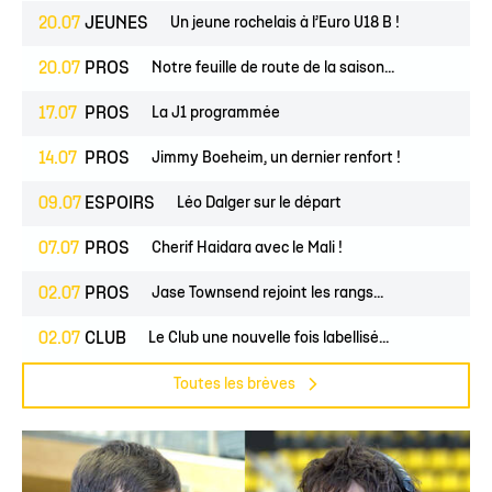
20.07
JEUNES
Un jeune rochelais à l’Euro U18 B !
20.07
PROS
Notre feuille de route de la saison...
17.07
PROS
La J1 programmée
14.07
PROS
Jimmy Boeheim, un dernier renfort !
09.07
ESPOIRS
Léo Dalger sur le départ
07.07
PROS
Cherif Haidara avec le Mali !
02.07
PROS
Jase Townsend rejoint les rangs...
02.07
CLUB
Le Club une nouvelle fois labellisé...
Toutes les brèves