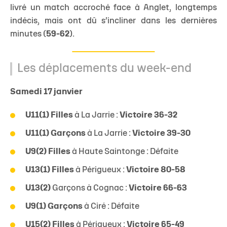
livré un match accroché face à Anglet, longtemps
indécis, mais ont dû s’incliner dans les dernières
minutes (
59-62
).
Les déplacements du week-end
Samedi 17 janvier
U11(1) Filles
à La Jarrie :
Victoire 36-32
U11(1) Garçons
à La Jarrie :
Victoire 39-30
U9(2) Filles
à Haute Saintonge : Défaite
U13(1) Filles
à Périgueux :
Victoire 80-58
U13(2)
Garçons à Cognac :
Victoire 66-63
U9(1) Garçons
à Ciré : Défaite
U15(2) Filles
à Périgueux :
Victoire 65-49