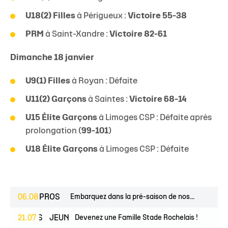
U18(2) Filles
à Périgueux :
Victoire 55-38
PRM
à Saint-Xandre :
Victoire 82-61
Dimanche 18 janvier
U9(1) Filles
à Royan : Défaite
U11(2) Garçons
à Saintes :
Victoire 68-14
U15 Élite Garçons
à Limoges CSP : Défaite après
prolongation (
99-101
)
U18 Élite Garçons
à Limoges CSP : Défaite
06.08
PROS
Embarquez dans la pré-saison de nos...
ESPOIRS
21.07
JEUNES
Devenez une Famille Stade Rochelais !