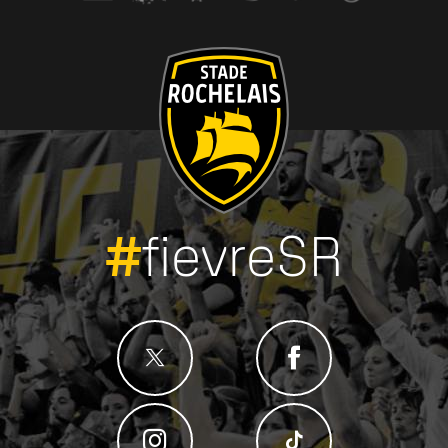
#
fievreSR