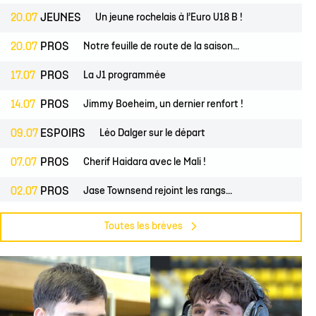
20.07
JEUNES
Un jeune rochelais à l’Euro U18 B !
20.07
PROS
Notre feuille de route de la saison...
17.07
PROS
La J1 programmée
14.07
PROS
Jimmy Boeheim, un dernier renfort !
09.07
ESPOIRS
Léo Dalger sur le départ
07.07
PROS
Cherif Haidara avec le Mali !
02.07
PROS
Jase Townsend rejoint les rangs...
02.07
CLUB
Le Club une nouvelle fois labellisé...
Toutes les brèves