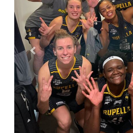
Deux victoires à Gaston Neveur ce 
Samedi, ce sont les
U13(2) filles
qui ouvraient le bal
à un match avancé ! Nos jeunes rochelaises
se sont
une belle formation de Bressuire.
Enfin, après le match des Espoirs, la
Pré-Régionale
d'enchaîner sur
une cinquième victoire.
Après avoir
Rochelais se sont fait rattrapper dans le second act