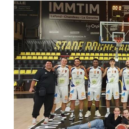
La PNM et la section handibasket va
En déplacement à Saint Herblain ce samedi,
l'équip
la saison 56 à 54. Partis à 8 joueurs dont un blessé, 
malheureusement tombé sur une solide formation, ren
évolue en Nationale 2.
La PNM,
elle, affrontait le club
d'Aix Val de Vienne 
Rochelais n'ont pas démérité et se sont inclinés 86 à 