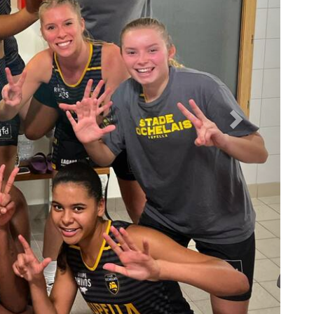
week-end !
 à
13h
avec la réception de l'équipe de Bressuire, suite
 imposées sur le parquet de Gaston Neveur
face à
 Masculine
recevait
Saujon à 21h,
avec pour objectif
 mené de plus de 20 points en première mi-temps, les
e. Faisant preuve de caractère,
les Rochelais se sont