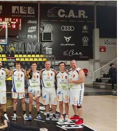
incues à l'extérieur
e handibasket
s'est inclinée pour la première fois de
les Rochelais ont très bien défendu mais sont
forcée par des joueurs de l'équipe première qui
samedi soir à 20h30.
Face à une très belle équipe, les
44.