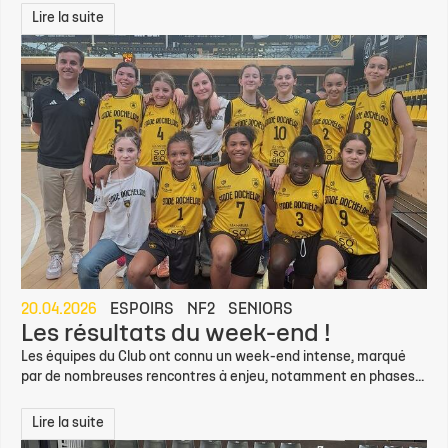
saison prochaine !
C'est une excellente nouvelle pour le Stade Rochelais Basket et
l'ensemble de sa filière...
Lire la suite
20.04.2026
ESPOIRS
NF2
SENIORS
Les résultats du week-end !
Les équipes du Club ont connu un week-end intense, marqué