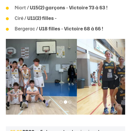
ASPTT Limoges /
U13(1) garçons
-
Victoire 67 à
57 !
Tulle /
U13(1) filles
-
Victoire 66 à 46 !
Niort /
U15(2) garçons
-
Victoire 73 à 63 !
Ciré /
U11(2) filles
-
Bergerac /
U18 filles
-
Victoire 68 à 66 !