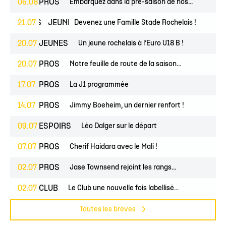
06.08
PROS
Embarquez dans la pré-saison de nos...
SPOIRS
21.07
JEUNES
Devenez une Famille Stade Rochelais !
20.07
JEUNES
Un jeune rochelais à l’Euro U18 B !
20.07
PROS
Notre feuille de route de la saison...
17.07
PROS
La J1 programmée
14.07
PROS
Jimmy Boeheim, un dernier renfort !
09.07
ESPOIRS
Léo Dalger sur le départ
07.07
PROS
Cherif Haidara avec le Mali !
02.07
PROS
Jase Townsend rejoint les rangs...