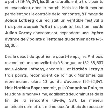
à petit (29-44, 24'), les Sharks artillaient à trois points
et revenaient dans le match. Mais les Maritimes ne
perdaient pas le contrôle de la rencontre, à l'image de
Johan Lofberg
qui réalisait un véritable festival à
trois points ce soir (4/8 à trois points). Les hommes de
Julien Cortey
conservaient cependant
une légère
avance de 7 points à l'entame du dernier acte
(45-
52, 30').
Dès le début du quatrième quart-temps, les Antibois
revenaient une nouvelle fois à 6 longueurs (52-58, 33')
mais
Johan Lofberg
, encore lui, et
Mathéo Leray
à
trois points, redonnaient de l'air aux Maritimes qui
reprennaient alors 10 points d'avance (52-62,34').
Mais
Mathieu Boyer
scorait, puis
Yempabou Palo,
en
feu dans le money time, égalisait à deux minutes de la
fin de la rencontre (64-64, 38'). Le meneur
américain permettait même aux Antibois de repasser