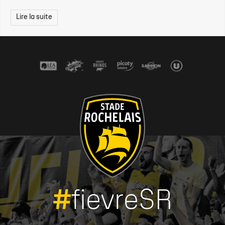
Lire la suite
#
fievreSR