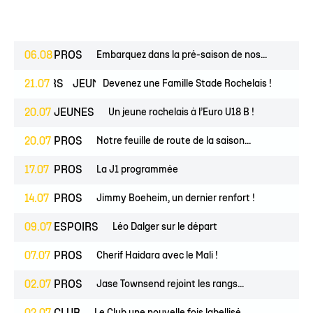
06.08
PROS
Embarquez dans la pré-saison de nos...
ESPOIRS
21.07
JEUNES
Devenez une Famille Stade Rochelais !
20.07
JEUNES
Un jeune rochelais à l’Euro U18 B !
20.07
PROS
Notre feuille de route de la saison...
17.07
PROS
La J1 programmée
14.07
PROS
Jimmy Boeheim, un dernier renfort !
09.07
ESPOIRS
Léo Dalger sur le départ
07.07
PROS
Cherif Haidara avec le Mali !
02.07
PROS
Jase Townsend rejoint les rangs...