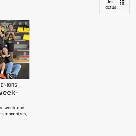
les
actus
SENIORS
week-
eau week-end
es rencontres,