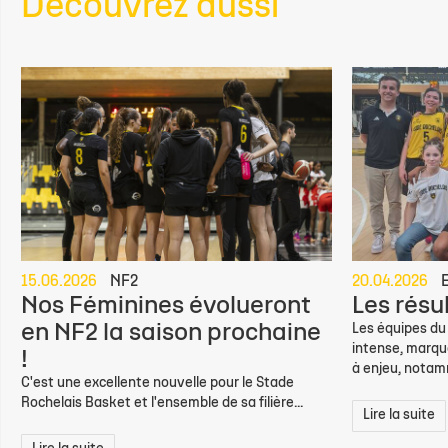
Découvrez aussi
15.06.2026
NF2
20.04.2026
Nos Féminines évolueront
Les résu
en NF2 la saison prochaine
Les équipes du
intense, marqu
!
à enjeu, notam
C'est une excellente nouvelle pour le Stade
Rochelais Basket et l'ensemble de sa filière...
Lire la suite