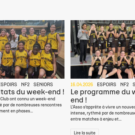
ESPOIRS
NF2
SENIORS
16.04.2026
ESPOIRS
NF2
ltats du week-end !
Le programme du 
end !
 Club ont connu un week-end
é par de nombreuses rencontres
L'Asso s’apprête à vivre un nouv
ment en phases...
intense, rythmé par de nombreus
entre matches à enjeu et...
Lire la suite