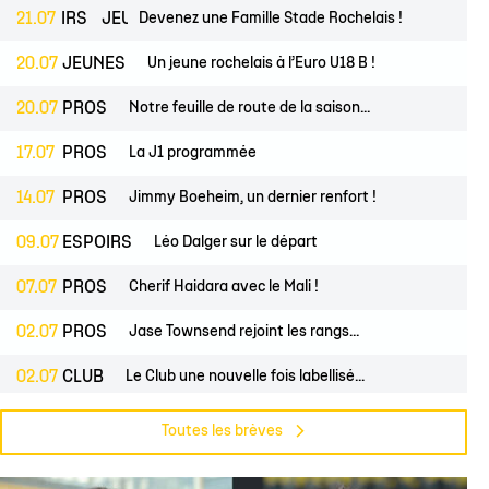
lite filles
ndrier Élite 2
L'Ocean Basket Camp
Contact Mécénat
Jeunes filles
ESPOIRS
21.07
JEUNES
Devenez une Famille Stade Rochelais !
2) filles
ssement Élite 2
Rejoindre l'EDB
20.07
JEUNES
Un jeune rochelais à l’Euro U18 B !
(2) garçons
endrier Coupe de France
20.07
PROS
Notre feuille de route de la saison...
lite filles
17.07
PROS
La J1 programmée
) filles
Élite garçons
14.07
PROS
Jimmy Boeheim, un dernier renfort !
(2) garçons
09.07
ESPOIRS
Léo Dalger sur le départ
illes
07.07
PROS
Cherif Haidara avec le Mali !
 garçons
02.07
PROS
Jase Townsend rejoint les rangs...
02.07
CLUB
Le Club une nouvelle fois labellisé...
29.06
CLUB
L'Asso est à la recherche de trois...
Toutes les brèves