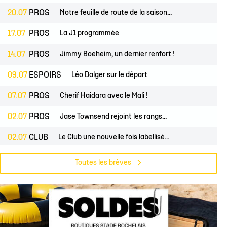
20.07
PROS
Notre feuille de route de la saison...
17.07
PROS
La J1 programmée
14.07
PROS
Jimmy Boeheim, un dernier renfort !
09.07
ESPOIRS
Léo Dalger sur le départ
07.07
PROS
Cherif Haidara avec le Mali !
02.07
PROS
Jase Townsend rejoint les rangs...
02.07
CLUB
Le Club une nouvelle fois labellisé...
29.06
CLUB
L'Asso est à la recherche de trois...
Toutes les brèves