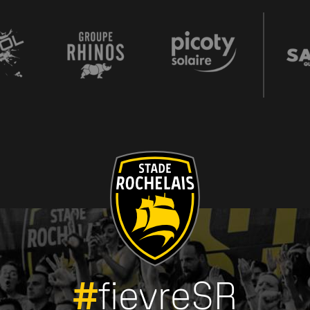
#
fievreSR