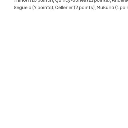
Thinon (23 points), Quincy-Jones (21 points), Anderson
Seguela (7 points), Cellerier (2 points), Mukuna (1 poi