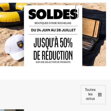
Toutes
les
actus