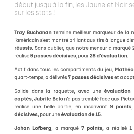
début jusqu'à la fin, les Jaune et Noir s
sur les stats !
Tray Buchanan
termine meilleur marqueur de la 
l'américain s'est montré brillant aux tirs à longue d
réussis
. Sans oublier, que notre meneur a marqué 2
réalisé
6 passes décisives
, pour
28 d'évaluation
.
Actif dans tous les compartiments du jeu,
Mathéo
quart-temps, a délivrés
7 passes décisives
et a cap
Solide dans la raquette, avec une
évaluation
captés
,
Jubrile Belo
n'a pas tremblé face aux Picta
réalisé une belle partie, en inscrivant
9 points
décisives,
pour une
évaluation de 15
.
Johan Lofberg
, a marqué
7 points,
a réalisé
1