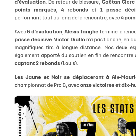
d'évaluation
. De retour de blessure,
Gaëtan Clerc
points marqués
,
4 rebonds
et
1 passe déci
performant tout au long de la rencontre, avec
4 poi
Avec
6 d'évaluation
,
Alexis Tanghe
termine la renc
passe décisive
.
Victor Diallo
n'a pas flanché, en qu
magnifiques tirs à longue distance. Nos deux es
également apporté du soutien en fin de rencontre 
captant 2 rebonds
(Louis).
Les Jaune et Noir se déplaceront à Aix-Mauri
championnat de Pro B, avec
onze victoires et dix-h