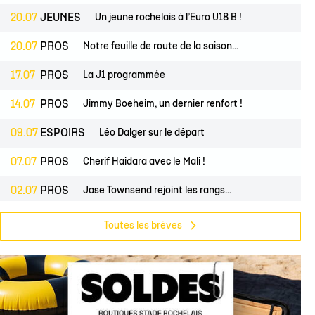
20.07
JEUNES
Un jeune rochelais à l’Euro U18 B !
20.07
PROS
Notre feuille de route de la saison...
17.07
PROS
La J1 programmée
14.07
PROS
Jimmy Boeheim, un dernier renfort !
09.07
ESPOIRS
Léo Dalger sur le départ
07.07
PROS
Cherif Haidara avec le Mali !
02.07
PROS
Jase Townsend rejoint les rangs...
02.07
CLUB
Le Club une nouvelle fois labellisé...
Toutes les brèves