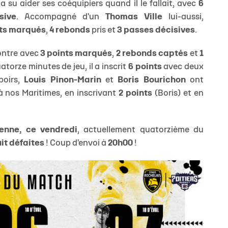
a su aider ses coéquipiers quand il le fallait, avec
6
sive
. Accompagné d'un
Thomas Ville
lui-aussi,
nts marqués
,
4 rebonds
pris et
3 passes décisives
.
ontre avec
3 points marqués
,
2 rebonds captés
et
1
atorze minutes de jeu, il a inscrit
6 points
avec deux
poirs,
Louis Pinon-Marin
et
Boris Bourichon
ont
à nos Maritimes, en inscrivant
2 points
(Boris) et en
enne, ce vendredi
, actuellement quatorzième du
uit défaites
! Coup d'envoi à
20h00
!