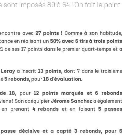
e sont imposés 89 à 64 ! On fait le point
rencontre avec
27 points !
Comme à son habitude,
istance en réalisant un
50% avec 6 tirs à trois points
1 de ses 17 points dans le premier quart-temps et a
 Leray
a inscrit
13 points,
dont 7 dans le troisième
té
5 rebonds
, pour
18 d'évaluation
.
 de 18
, pour
12 points marqués et 6 rebonds
viens ! Son coéquipier
Jérome Sanchez
a également
, en prenant
4 rebonds
et en faisant
5 passes
 passe décisive et a capté 3 rebonds, pour 6