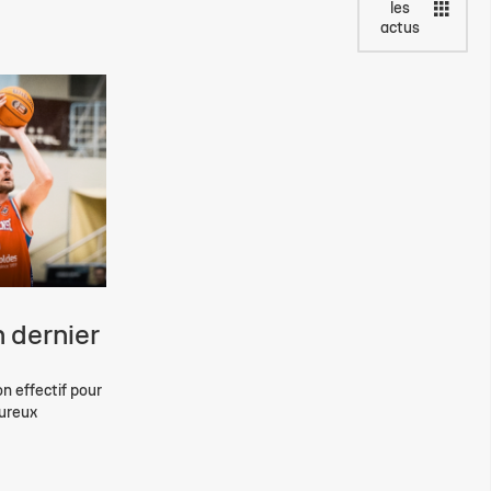
les
actus
 dernier
on effectif pour
eureux