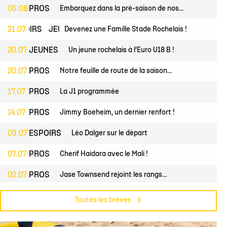
lite filles
ndrier Élite 2
L'Ocean Basket Camp
Contact Mécénat
Jeunes filles
06.08
PROS
Embarquez dans la pré-saison de nos...
2) filles
ssement Élite 2
Rejoindre l'EDB
ESPOIRS
21.07
JEUNES
Devenez une Famille Stade Rochelais !
(2) garçons
endrier Coupe de France
20.07
JEUNES
Un jeune rochelais à l’Euro U18 B !
lite filles
20.07
PROS
Notre feuille de route de la saison...
) filles
Élite garçons
17.07
PROS
La J1 programmée
(2) garçons
14.07
PROS
Jimmy Boeheim, un dernier renfort !
illes
09.07
ESPOIRS
Léo Dalger sur le départ
 garçons
07.07
PROS
Cherif Haidara avec le Mali !
02.07
PROS
Jase Townsend rejoint les rangs...
02.07
CLUB
Le Club une nouvelle fois labellisé...
Toutes les brèves