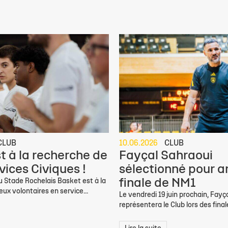
CLUB
10.06.2026
CLUB
st à la recherche de
Fayçal Sahraoui
vices Civiques !
sélectionné pour ar
finale de NM1
u Stade Rochelais Basket est à la
ux volontaires en service...
Le vendredi 19 juin prochain, Fayç
représentera le Club lors des finale