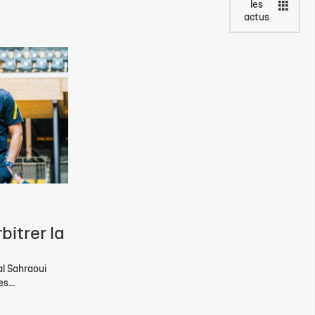
les
actus
bitrer la
al Sahraoui
s...