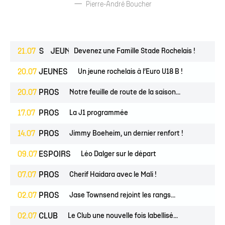
Pierre-André Boucher
ESPOIRS
21.07
JEUNES
Devenez une Famille Stade Rochelais !
20.07
JEUNES
Un jeune rochelais à l’Euro U18 B !
20.07
PROS
Notre feuille de route de la saison...
17.07
PROS
La J1 programmée
14.07
PROS
Jimmy Boeheim, un dernier renfort !
09.07
ESPOIRS
Léo Dalger sur le départ
07.07
PROS
Cherif Haidara avec le Mali !
02.07
PROS
Jase Townsend rejoint les rangs...
02.07
CLUB
Le Club une nouvelle fois labellisé...