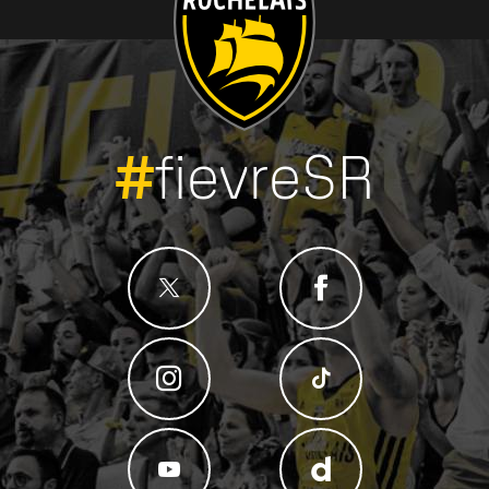
#
fievreSR