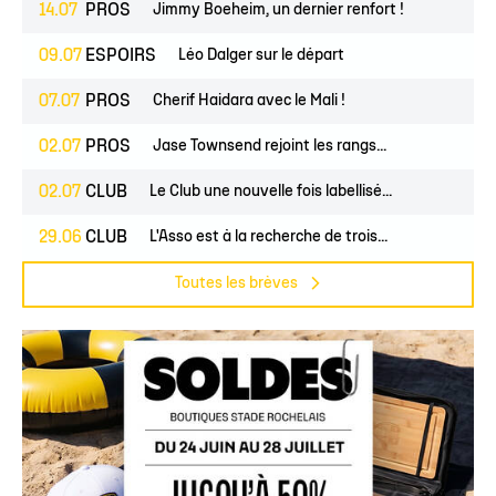
14.07
PROS
Jimmy Boeheim, un dernier renfort !
09.07
ESPOIRS
Léo Dalger sur le départ
07.07
PROS
Cherif Haidara avec le Mali !
02.07
PROS
Jase Townsend rejoint les rangs...
02.07
CLUB
Le Club une nouvelle fois labellisé...
29.06
CLUB
L'Asso est à la recherche de trois...
Toutes les brèves