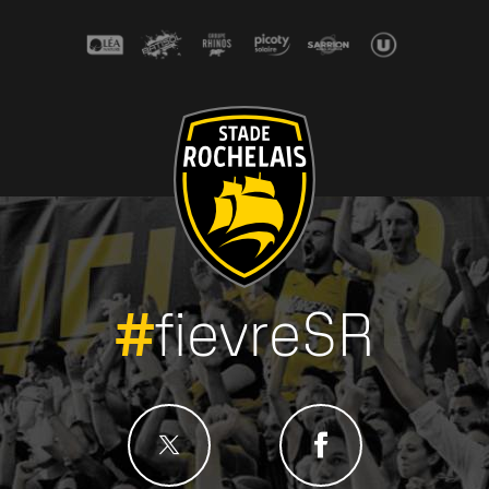
#
fievreSR