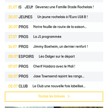
ESPOIRS
21.07
JEUNES
Devenez une Famille Stade Rochelais !
20.07
JEUNES
Un jeune rochelais à l’Euro U18 B !
20.07
PROS
Notre feuille de route de la saison...
17.07
PROS
La J1 programmée
14.07
PROS
Jimmy Boeheim, un dernier renfort !
09.07
ESPOIRS
Léo Dalger sur le départ
07.07
PROS
Cherif Haidara avec le Mali !
02.07
PROS
Jase Townsend rejoint les rangs...
02.07
CLUB
Le Club une nouvelle fois labellisé...
Toutes les brèves