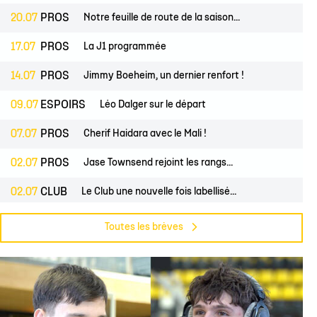
20.07
PROS
Notre feuille de route de la saison...
17.07
PROS
La J1 programmée
14.07
PROS
Jimmy Boeheim, un dernier renfort !
09.07
ESPOIRS
Léo Dalger sur le départ
07.07
PROS
Cherif Haidara avec le Mali !
02.07
PROS
Jase Townsend rejoint les rangs...
02.07
CLUB
Le Club une nouvelle fois labellisé...
29.06
CLUB
L'Asso est à la recherche de trois...
Toutes les brèves