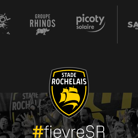
#
fievreSR