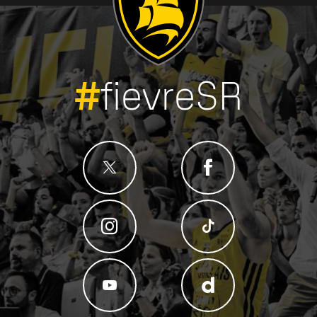
#
fievreSR