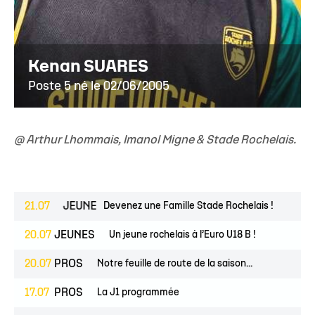
Kenan SUARES
Poste 5 né le 02/06/2005
@ Arthur Lhommais, Imanol Migne & Stade Rochelais.
OIRS
21.07
JEUNES
Devenez une Famille Stade Rochelais !
20.07
JEUNES
Un jeune rochelais à l’Euro U18 B !
20.07
PROS
Notre feuille de route de la saison...
17.07
PROS
La J1 programmée