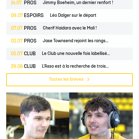
14.07
PROS
Jimmy Boeheim, un dernier renfort !
09.07
ESPOIRS
Léo Dalger sur le départ
07.07
PROS
Cherif Haidara avec le Mali !
02.07
PROS
Jase Townsend rejoint les rangs...
02.07
CLUB
Le Club une nouvelle fois labellisé...
29.06
CLUB
L'Asso est à la recherche de trois...
Toutes les brèves