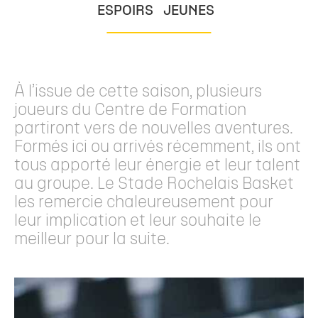
ESPOIRS
JEUNES
À l’issue de cette saison, plusieurs
joueurs du Centre de Formation
partiront vers de nouvelles aventures.
Formés ici ou arrivés récemment, ils ont
tous apporté leur énergie et leur talent
au groupe. Le Stade Rochelais Basket
les remercie chaleureusement pour
leur implication et leur souhaite le
meilleur pour la suite.