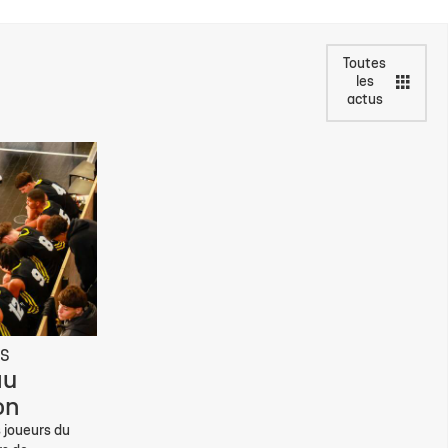
Toutes
les
actus
ES
au
on
s joueurs du