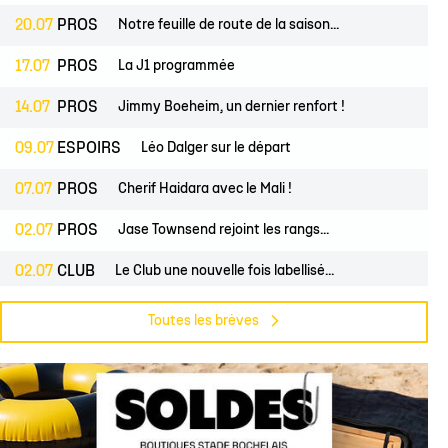
20.07
PROS
Notre feuille de route de la saison...
17.07
PROS
La J1 programmée
14.07
PROS
Jimmy Boeheim, un dernier renfort !
09.07
ESPOIRS
Léo Dalger sur le départ
07.07
PROS
Cherif Haidara avec le Mali !
02.07
PROS
Jase Townsend rejoint les rangs...
02.07
CLUB
Le Club une nouvelle fois labellisé...
29.06
CLUB
L'Asso est à la recherche de trois...
Toutes les brèves