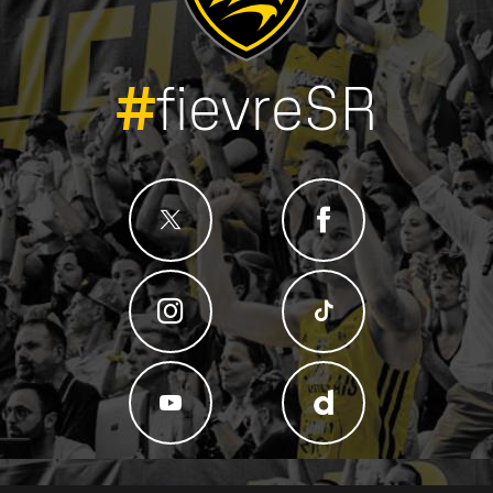
#
fievreSR