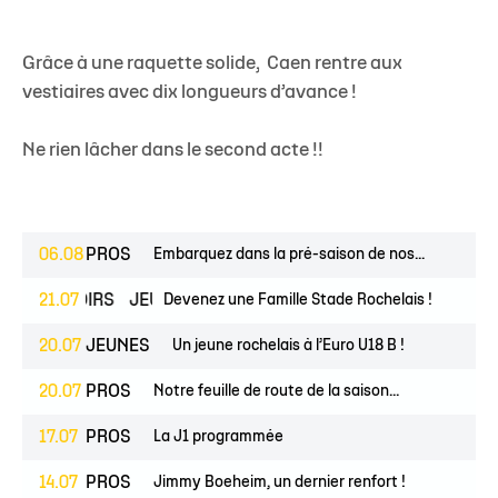
Grâce à une raquette solide, Caen rentre aux
vestiaires avec dix longueurs d’avance !
Ne rien lâcher dans le second acte !!
06.08
PROS
Embarquez dans la pré-saison de nos...
ESPOIRS
21.07
JEUNES
Devenez une Famille Stade Rochelais !
20.07
JEUNES
Un jeune rochelais à l’Euro U18 B !
20.07
PROS
Notre feuille de route de la saison...
17.07
PROS
La J1 programmée
14.07
PROS
Jimmy Boeheim, un dernier renfort !