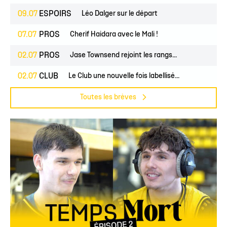
09.07
ESPOIRS
Léo Dalger sur le départ
07.07
PROS
Cherif Haidara avec le Mali !
02.07
PROS
Jase Townsend rejoint les rangs...
02.07
CLUB
Le Club une nouvelle fois labellisé...
Toutes les brèves