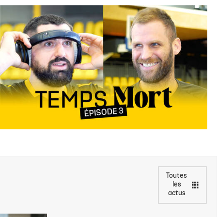
Toutes
les
actus