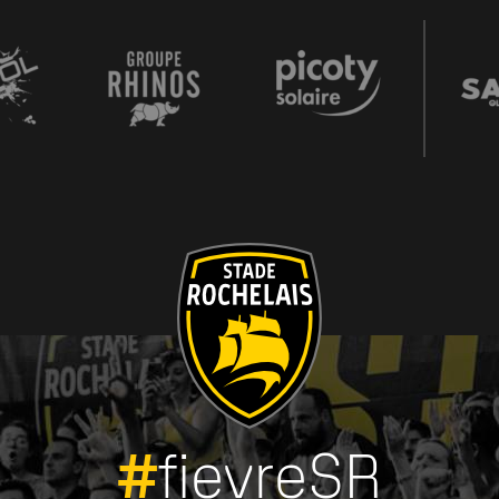
#
fievreSR