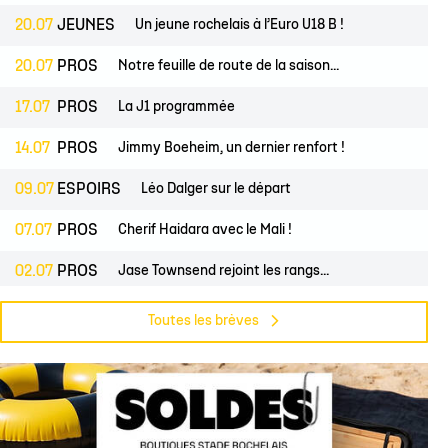
20.07
JEUNES
Un jeune rochelais à l’Euro U18 B !
20.07
PROS
Notre feuille de route de la saison...
17.07
PROS
La J1 programmée
14.07
PROS
Jimmy Boeheim, un dernier renfort !
09.07
ESPOIRS
Léo Dalger sur le départ
07.07
PROS
Cherif Haidara avec le Mali !
02.07
PROS
Jase Townsend rejoint les rangs...
02.07
CLUB
Le Club une nouvelle fois labellisé...
Toutes les brèves