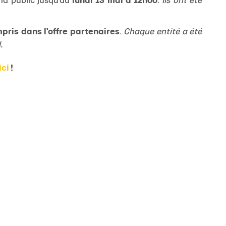
nd public jusqu'au
lundi 13 mai à 12h00
.
Ils ont été
pris dans l'offre partenaires
.
Chaque entité a été
.
ici
!