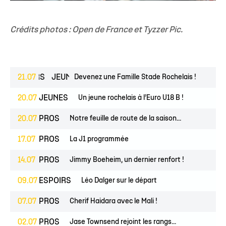
Crédits photos : Open de France et Tyzzer Pic.
ESPOIRS
21.07
JEUNES
Devenez une Famille Stade Rochelais !
20.07
JEUNES
Un jeune rochelais à l’Euro U18 B !
20.07
PROS
Notre feuille de route de la saison...
17.07
PROS
La J1 programmée
14.07
PROS
Jimmy Boeheim, un dernier renfort !
09.07
ESPOIRS
Léo Dalger sur le départ
07.07
PROS
Cherif Haidara avec le Mali !
02.07
PROS
Jase Townsend rejoint les rangs...