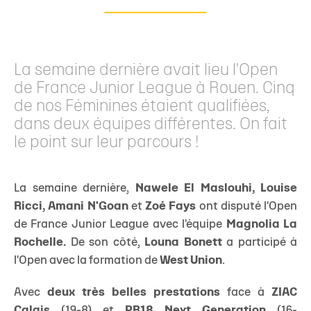
La semaine dernière avait lieu l'Open
de France Junior League à Rouen. Cinq
de nos Féminines étaient qualifiées,
dans deux équipes différentes. On fait
le point sur leur parcours !
La semaine dernière,
Nawele El Maslouhi, Louise
Ricci, Amani N'Goan
et
Zoé Fays
ont disputé l'Open
de France Junior League avec l'équipe
Magnolia La
Rochelle.
De son côté,
Louna Bonett
a participé à
l'Open avec la formation de
West Union
.
Avec
deux
très belles prestations
face à
ZIAC
Calais
(19-8) et
PB18 Next Generation
(16-