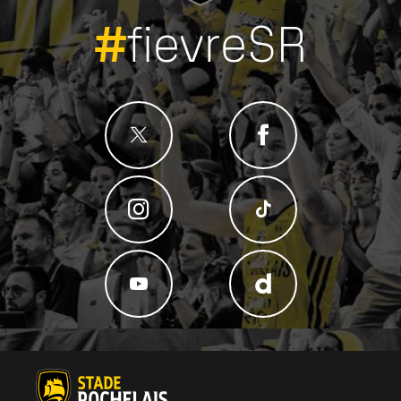
#
fievreSR