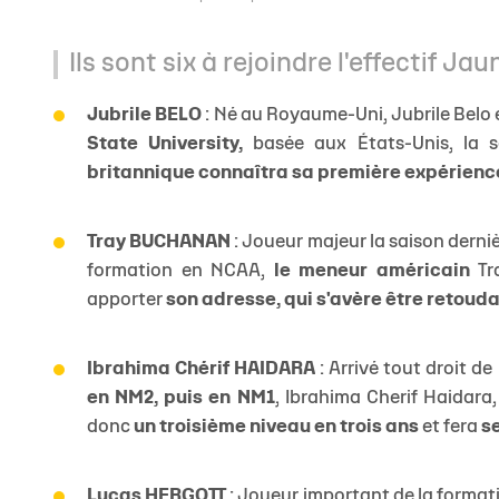
Ils sont six à rejoindre l'effectif Jau
Jubrile BELO
: Né au Royaume-Uni, Jubrile Belo 
State University,
basée aux États-Unis, la 
britannique connaîtra sa première expérience
Tray BUCHANAN
: Joueur majeur la saison derniè
formation en NCAA,
le meneur américain
Tra
apporter
son adresse, qui s'avère être retoud
Ibrahima Chérif HAIDARA
: Arrivé tout droit de
en NM2, puis en NM1
, Ibrahima Cherif Haidara, 
donc
un troisième niveau en trois ans
et fera
s
Lucas HERGOTT
: Joueur important de la format