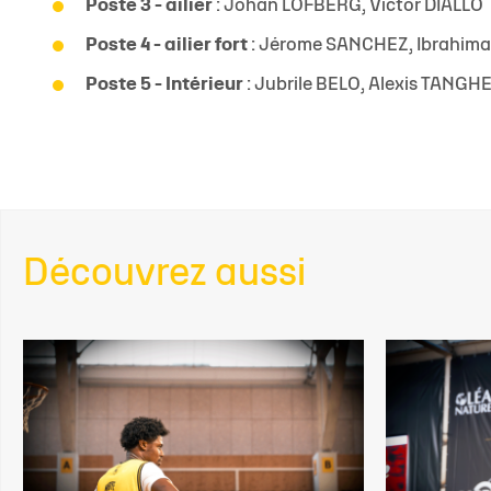
Poste 3 - ailier
: Johan LOFBERG, Victor DIALLO
Poste 4 - ailier fort
: Jérome SANCHEZ, Ibrahima
Poste 5 - Intérieur
: Jubrile BELO, Alexis TANGH
Découvrez aussi