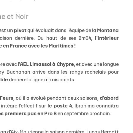
ne et Noir
est un
pivot
qui évoluait dans l'équipe de la
Montana
saison dernière. Du haut de ses 2m04,
l'intérieur
 en France avec les Maritimes !
re avec l'
AEL Limassol à Chypre
, et avec une longue
y Buchanan arrive dans les rangs rochelais pour
able
derrière la ligne à trois points.
Feurs
, où il a évolué pendant deux saisons,
d’abord
intègre l’effectif sur
le poste 4
. Ibrahima connaîtra
es premiers pas en Pro B
en septembre prochain.
ion d'Aix-Maurienne la saison dernière, Lucas Hergott