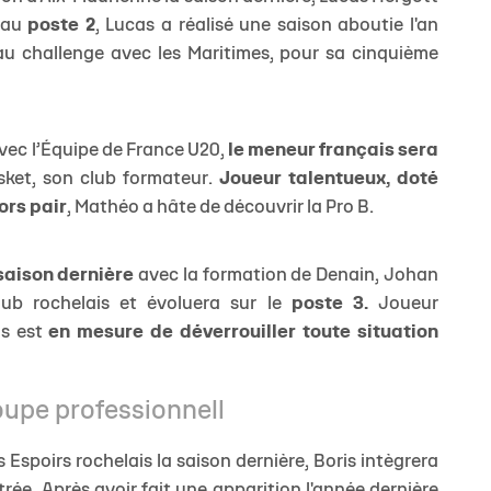
 au
poste 2
, Lucas a réalisé une saison aboutie l'an
u challenge avec les Maritimes, pour sa cinquième
vec l’Équipe de France U20,
le meneur français sera
sket, son club formateur.
Joueur talentueux, doté
ors pair
, Mathéo a hâte de découvrir la Pro B.
 saison dernière
avec la formation de Denain, Johan
lub rochelais et évoluera sur le
poste 3.
Joueur
is est
en mesure de déverrouiller toute situation
roupe professionnell
 Espoirs rochelais la saison dernière, Boris intègrera
trée. Après avoir fait une apparition l'année dernière