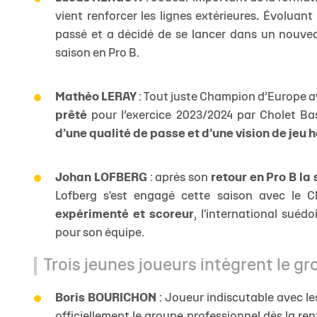
vient renforcer les lignes extérieures
.
Évoluant
passé et a décidé de se lancer dans un nouvea
saison en Pro B.
Mathéo LERAY
: Tout juste Champion d’Europe a
prêté
pour l’exercice 2023/2024 par Cholet Ba
d’une qualité de passe et d’une vision de jeu h
Johan LOFBERG
: après son
retour en Pro B la
Lofberg s'est engagé cette saison avec le C
expérimenté et scoreur
, l'international suédo
pour son équipe.
Trois jeunes joueurs intègrent le g
Boris BOURICHON
: Joueur indiscutable avec les
officiellement le groupe professionnel dès la ren