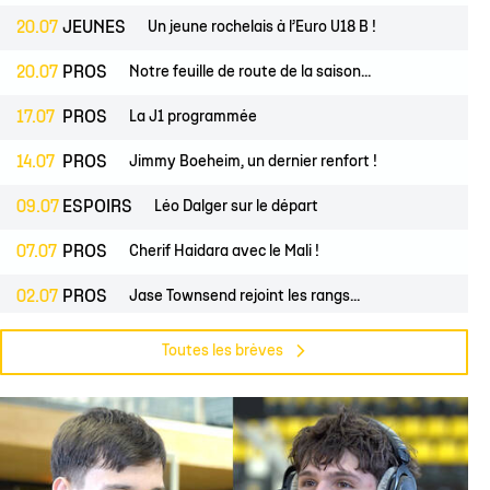
20.07
JEUNES
Un jeune rochelais à l’Euro U18 B !
20.07
PROS
Notre feuille de route de la saison...
17.07
PROS
La J1 programmée
14.07
PROS
Jimmy Boeheim, un dernier renfort !
09.07
ESPOIRS
Léo Dalger sur le départ
07.07
PROS
Cherif Haidara avec le Mali !
02.07
PROS
Jase Townsend rejoint les rangs...
02.07
CLUB
Le Club une nouvelle fois labellisé...
Toutes les brèves