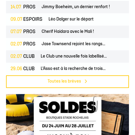
14.07
PROS
Jimmy Boeheim, un dernier renfort !
09.07
ESPOIRS
Léo Dalger sur le départ
07.07
PROS
Cherif Haidara avec le Mali !
02.07
PROS
Jase Townsend rejoint les rangs...
02.07
CLUB
Le Club une nouvelle fois labellisé...
29.06
CLUB
L'Asso est à la recherche de trois...
Toutes les brèves