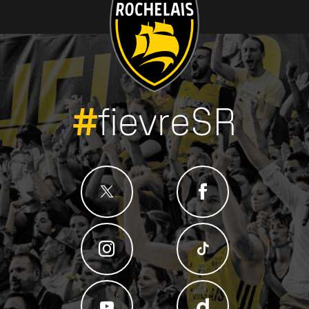
#
fievreSR