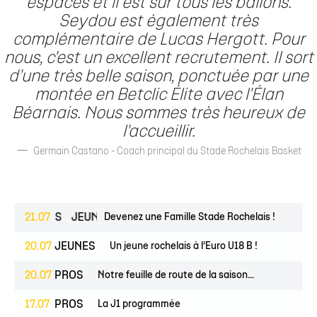
espaces et il est sur tous les ballons.
Seydou est également très
complémentaire de Lucas Hergott. Pour
nous, c'est un excellent recrutement. Il sort
d'une très belle saison, ponctuée par une
montée en Betclic Élite avec l'Élan
Béarnais. Nous sommes très heureux de
l'accueillir.
Germain Castano - Coach principal du Stade Rochelais Basket
ESPOIRS
21.07
JEUNES
Devenez une Famille Stade Rochelais !
20.07
JEUNES
Un jeune rochelais à l’Euro U18 B !
20.07
PROS
Notre feuille de route de la saison...
17.07
PROS
La J1 programmée