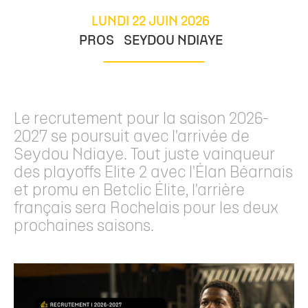
LUNDI 22 JUIN 2026
PROS
SEYDOU NDIAYE
Le recrutement pour la saison 2026-
2027 se poursuit avec l'arrivée de
Seydou Ndiaye. Tout juste vainqueur
des playoffs Elite 2 avec l'Élan Béarnais
et promu en Betclic Élite, l'arrière
français sera Rochelais pour les deux
prochaines saisons.