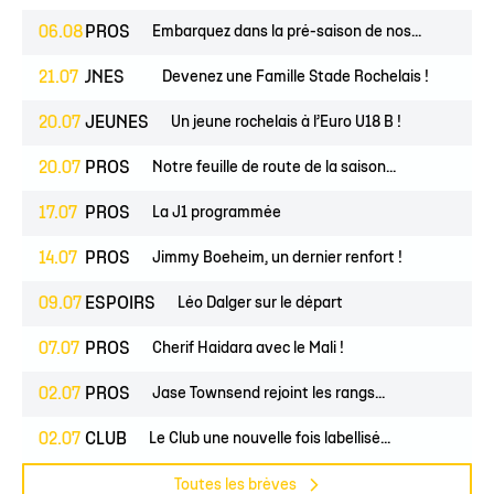
06.08
PROS
Embarquez dans la pré-saison de nos...
IRS
21.07
JEUNES
Devenez une Famille Stade Rochelais !
20.07
JEUNES
Un jeune rochelais à l’Euro U18 B !
20.07
PROS
Notre feuille de route de la saison...
17.07
PROS
La J1 programmée
14.07
PROS
Jimmy Boeheim, un dernier renfort !
09.07
ESPOIRS
Léo Dalger sur le départ
07.07
PROS
Cherif Haidara avec le Mali !
02.07
PROS
Jase Townsend rejoint les rangs...
02.07
CLUB
Le Club une nouvelle fois labellisé...
Toutes les brèves