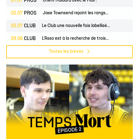
07.07
PROS
Cherif Haidara avec le Mali !
02.07
PROS
Jase Townsend rejoint les rangs...
02.07
CLUB
Le Club une nouvelle fois labellisé...
29.06
CLUB
L'Asso est à la recherche de trois...
Toutes les brèves