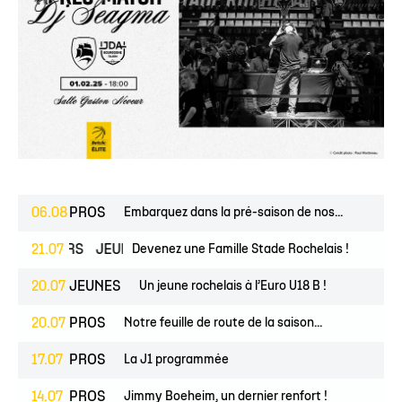
06.08
PROS
Embarquez dans la pré-saison de nos...
ESPOIRS
21.07
JEUNES
Devenez une Famille Stade Rochelais !
20.07
JEUNES
Un jeune rochelais à l’Euro U18 B !
20.07
PROS
Notre feuille de route de la saison...
17.07
PROS
La J1 programmée
14.07
PROS
Jimmy Boeheim, un dernier renfort !