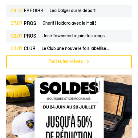
09.07
ESPOIRS
Léo Dalger sur le départ
07.07
PROS
Cherif Haidara avec le Mali !
02.07
PROS
Jase Townsend rejoint les rangs...
02.07
CLUB
Le Club une nouvelle fois labellisé...
Toutes les brèves