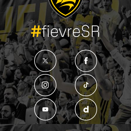
#
fievreSR