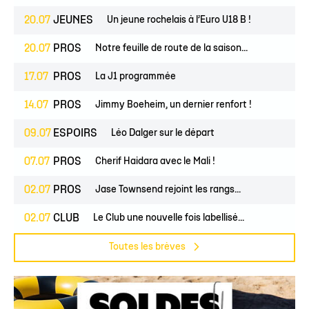
20.07
JEUNES
Un jeune rochelais à l’Euro U18 B !
20.07
PROS
Notre feuille de route de la saison...
17.07
PROS
La J1 programmée
14.07
PROS
Jimmy Boeheim, un dernier renfort !
09.07
ESPOIRS
Léo Dalger sur le départ
07.07
PROS
Cherif Haidara avec le Mali !
02.07
PROS
Jase Townsend rejoint les rangs...
02.07
CLUB
Le Club une nouvelle fois labellisé...
Toutes les brèves