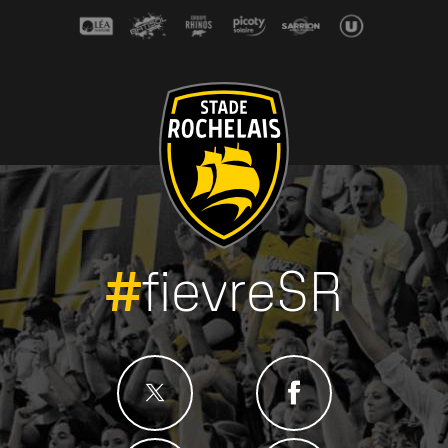
#
fievreSR