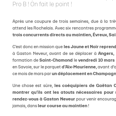
Pro B ! On fait le point !
Après une coupure de trois semaines, due à la trêv
attend les Rochelais. Avec six rencontres programmée
trois concurrents directs au maintien, Évreux, 
C'est donc en mission que
les Jaune et Noir repren
à Gaston Neveur, avant de se déplacer à
Angers,
formation de
Saint-Chamond
le
vendredi 10 mars
en Savoie, sur le parquet
d’Aix-Maurienne,
avant d’a
ce mois de mars par
un déplacement en Champag
Une chose est sûre,
les coéquipiers de Gaëtan C
montrer qu’ils ont les atouts nécessaires pour
rendez-vous à Gaston Neveur
pour venir encourage
jamais, dans
leur course au maintien
!