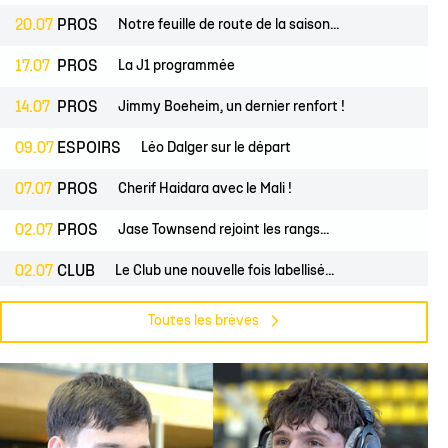
20.07
PROS
Notre feuille de route de la saison...
17.07
PROS
La J1 programmée
14.07
PROS
Jimmy Boeheim, un dernier renfort !
09.07
ESPOIRS
Léo Dalger sur le départ
07.07
PROS
Cherif Haidara avec le Mali !
02.07
PROS
Jase Townsend rejoint les rangs...
02.07
CLUB
Le Club une nouvelle fois labellisé...
29.06
CLUB
L'Asso est à la recherche de trois...
Toutes les brèves