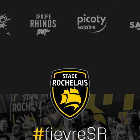
#
fievreSR