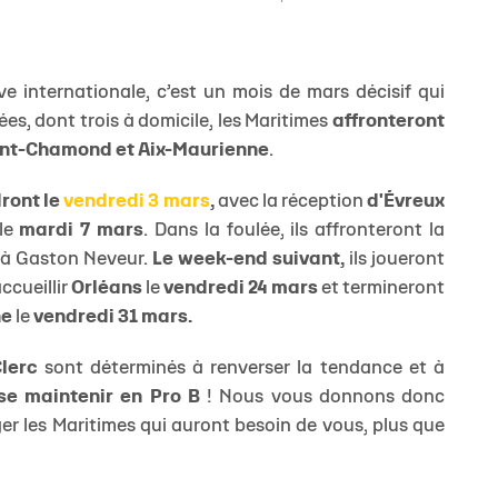
e internationale, c’est un mois de mars décisif qui
s, dont trois à domicile, les Maritimes
affronteront
Saint-Chamond et Aix-Maurienne
.
dront le
vendredi 3 mars
,
avec la réception
d'Évreux
le
mardi 7 mars
. Dans la foulée, ils affronteront la
à Gaston Neveur.
Le week-end suivant,
ils joueront
ccueillir
Orléans
le
vendredi 24 mars
et termineront
ne
le
vendredi 31 mars.
lerc
sont déterminés à renverser la tendance et à
 se maintenir en Pro B
! Nous vous donnons donc
r les Maritimes qui auront besoin de vous, plus que