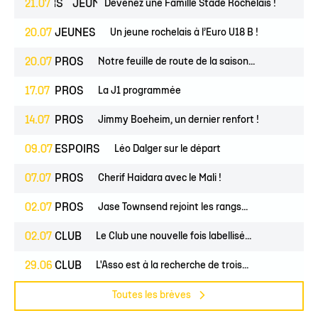
ESPOIRS
21.07
JEUNES
Devenez une Famille Stade Rochelais !
20.07
JEUNES
Un jeune rochelais à l’Euro U18 B !
20.07
PROS
Notre feuille de route de la saison...
17.07
PROS
La J1 programmée
14.07
PROS
Jimmy Boeheim, un dernier renfort !
09.07
ESPOIRS
Léo Dalger sur le départ
07.07
PROS
Cherif Haidara avec le Mali !
02.07
PROS
Jase Townsend rejoint les rangs...
02.07
CLUB
Le Club une nouvelle fois labellisé...
29.06
CLUB
L'Asso est à la recherche de trois...
Toutes les brèves