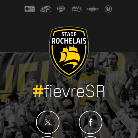
#
fievreSR