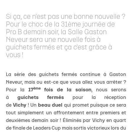
Si ça, ce n'est pas une bonne nouvelle ?
Pour le choc de la 31ème journée de
Pro B demain soir, la Salle Gaston
Neveur sera une nouvelle fois à
guichets fermés et ça c'est grâce à
vous !
La série des guichets fermés continue à Gaston
Neveur, mais ou est-ce que vous allez vous arrêter ?
ème
Pour la
17
fois de la saison
, nous serons
à
guichets fermés
pour la réception
de
Vichy
! Un
beau duel
qui promet puisque ce sera
tout simplement un affrontement entre premiers et
deuxièmes demain soir ! Éliminés par Vichy en quart
de finale de Leaders Cup mais sortis victorieux lors du