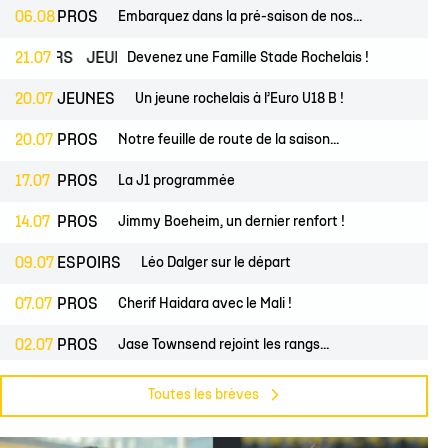
lite filles
ndrier Élite 2
L'Ocean Basket Camp
Contact Mécénat
Jeunes filles
06.08
PROS
Embarquez dans la pré-saison de nos...
2) filles
ssement Élite 2
Rejoindre l'EDB
SPOIRS
21.07
JEUNES
Devenez une Famille Stade Rochelais !
(2) garçons
endrier Coupe de France
20.07
JEUNES
Un jeune rochelais à l’Euro U18 B !
lite filles
20.07
PROS
Notre feuille de route de la saison...
) filles
Élite garçons
17.07
PROS
La J1 programmée
(2) garçons
14.07
PROS
Jimmy Boeheim, un dernier renfort !
illes
09.07
ESPOIRS
Léo Dalger sur le départ
 garçons
07.07
PROS
Cherif Haidara avec le Mali !
02.07
PROS
Jase Townsend rejoint les rangs...
02.07
CLUB
Le Club une nouvelle fois labellisé...
Toutes les brèves