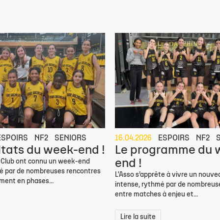
ESPOIRS
NF2
SENIORS
16.04.2026
ESPOIRS
NF2
ltats du week-end !
Le programme du 
end !
 Club ont connu un week-end
é par de nombreuses rencontres
L'Asso s’apprête à vivre un nouv
ment en phases...
intense, rythmé par de nombreus
entre matches à enjeu et...
Lire la suite