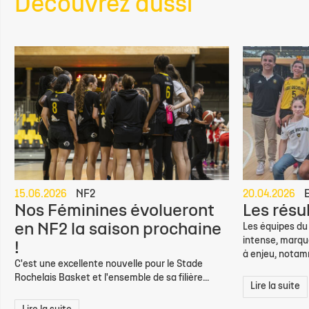
Découvrez aussi
15.06.2026
NF2
20.04.2026
Nos Féminines évolueront
Les résu
en NF2 la saison prochaine
Les équipes du
intense, marqu
!
à enjeu, notam
C'est une excellente nouvelle pour le Stade
Rochelais Basket et l'ensemble de sa filière...
Lire la suite