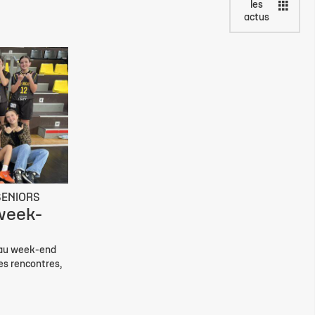
les
actus
SENIORS
week-
eau week-end
es rencontres,