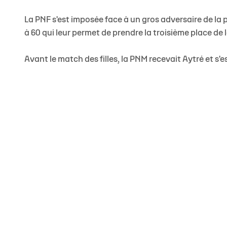
Staff
Concours de shoots - McDonald's LR
Ils mécènent l'Asso !
Actu sportive
Organigramme Asso
Calendrier &
Calendrier Élite 2
Venir à Gaston Neveur
Contact Partenaires
Brèves
Salle Gaston Neveur
Recrutement
La PNF s'est imposée face à un gros adversaire de la 
à 60 qui leur permet de prendre la troisième place de 
Classement Élite 2
Personne en mobilité réduite
Match en direct
Nos boutiques
Devenir Fami
Calendrier Coupe de France
Carrière
Avant le match des filles, la PNM recevait Aytré et s'es