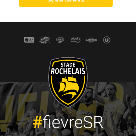
#
fievreSR