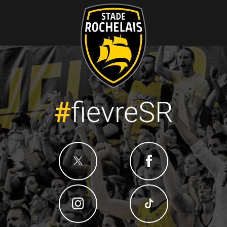
#
fievreSR