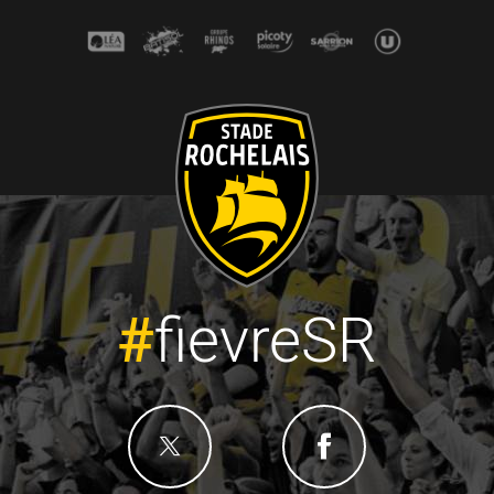
#
fievreSR