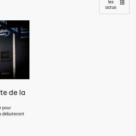
les
actus
te de la
r pour
es débuteront