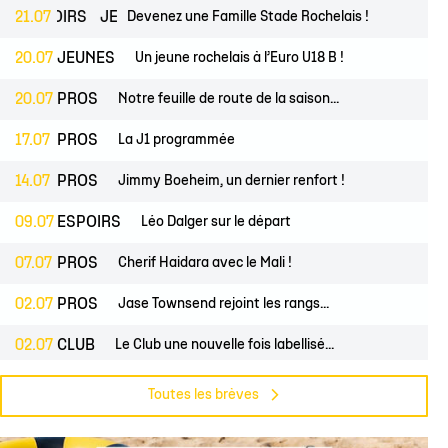
lite filles
ndrier Élite 2
L'Ocean Basket Camp
Contact Mécénat
Jeunes filles
ESPOIRS
21.07
JEUNES
Devenez une Famille Stade Rochelais !
2) filles
ssement Élite 2
Rejoindre l'EDB
20.07
JEUNES
Un jeune rochelais à l’Euro U18 B !
(2) garçons
endrier Coupe de France
20.07
PROS
Notre feuille de route de la saison...
lite filles
17.07
PROS
La J1 programmée
) filles
Élite garçons
14.07
PROS
Jimmy Boeheim, un dernier renfort !
(2) garçons
09.07
ESPOIRS
Léo Dalger sur le départ
illes
07.07
PROS
Cherif Haidara avec le Mali !
 garçons
02.07
PROS
Jase Townsend rejoint les rangs...
02.07
CLUB
Le Club une nouvelle fois labellisé...
29.06
CLUB
L'Asso est à la recherche de trois...
Toutes les brèves