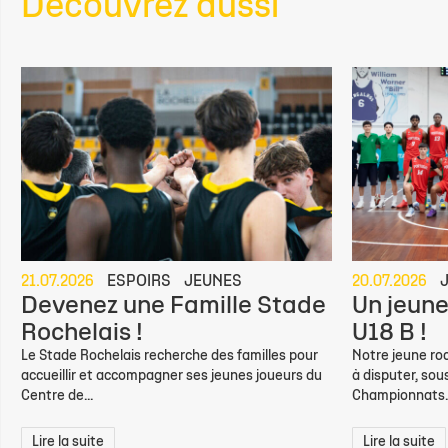
Découvrez aussi
21.07.2026
ESPOIRS
JEUNES
20.07.2026
Devenez une Famille Stade
Un jeune
Rochelais !
U18 B !
Le Stade Rochelais recherche des familles pour
Notre jeune roc
accueillir et accompagner ses jeunes joueurs du
à disputer, sou
Centre de...
Championnats..
Lire la suite
Lire la suite