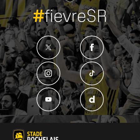
#
fievreSR