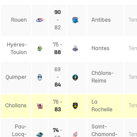
90
Rouen
-
Antibes
Ter
82
Hyères-
75 -
Nantes
Ter
Toulon
88
69
Châlons-
Quimper
-
Ter
Reims
84
76 -
La
Challans
Ter
83
Rochelle
Pau-
Saint-
74
-
Lacq-
Chamond-
Ter