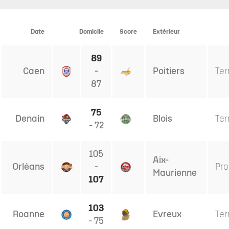
27e
28e
29e
30e
31e
32e
3
Date
Domicile
Score
Extérieur
journée
journée
journée
journée
journée
journée
j
89
Caen
-
Poitiers
Ter
87
75
Denain
Blois
Ter
- 72
105
Aix-
Orléans
-
Pro
Maurienne
107
103
Roanne
Evreux
Ter
- 75