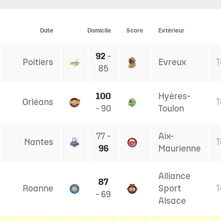
30e
31e
32e
33e
34e
35e
3
Date
Domicile
Score
Extérieur
journée
journée
journée
journée
journée
journée
j
92
-
Poitiers
Evreux
T
85
100
Hyères-
Orléans
T
- 90
Toulon
77 -
Aix-
Nantes
T
96
Maurienne
Alliance
87
Roanne
Sport
T
- 69
Alsace