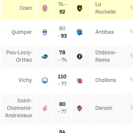
74 -
La
Caen
T
92
Rochelle
80
Quimper
Antibes
T
-
93
Pau-Lacq-
78
Châlons-
T
Orthez
- 74
Reims
110
Vichy
Challans
T
- 77
Saint-
80
Chamond-
Denain
T
- 77
Andrezieux
84