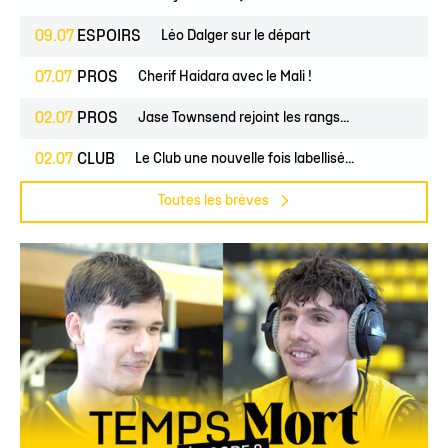
09.07
ESPOIRS
Léo Dalger sur le départ
07.07
PROS
Cherif Haidara avec le Mali !
02.07
PROS
Jase Townsend rejoint les rangs...
02.07
CLUB
Le Club une nouvelle fois labellisé...
Toutes les brèves