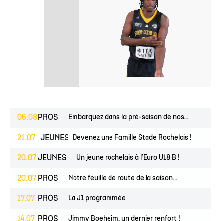
06.08
PROS
Embarquez dans la pré-saison de nos...
POIRS
21.07
JEUNES
Devenez une Famille Stade Rochelais !
20.07
JEUNES
Un jeune rochelais à l’Euro U18 B !
20.07
PROS
Notre feuille de route de la saison...
17.07
PROS
La J1 programmée
14.07
PROS
Jimmy Boeheim, un dernier renfort !