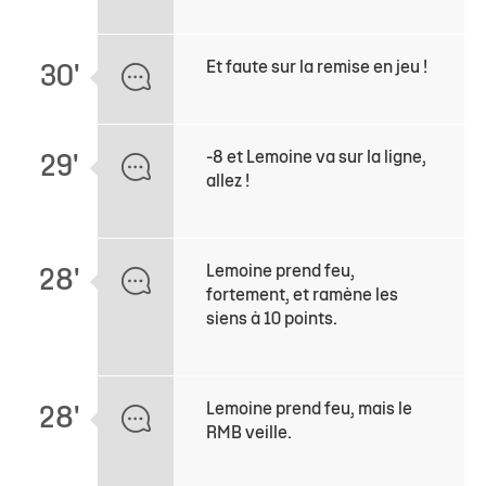
Et faute sur la remise en jeu !
30'
-8 et Lemoine va sur la ligne,
29'
allez !
Lemoine prend feu,
28'
fortement, et ramène les
siens à 10 points.
Lemoine prend feu, mais le
28'
RMB veille.