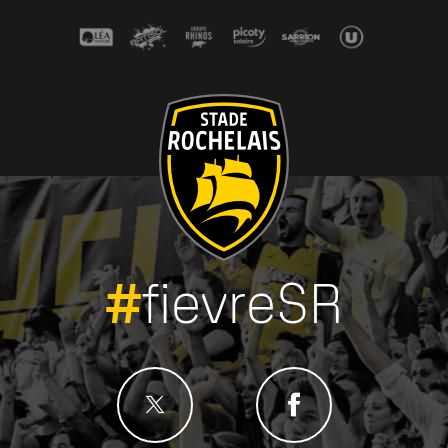
#
fievreSR