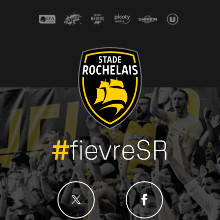
#
fievreSR