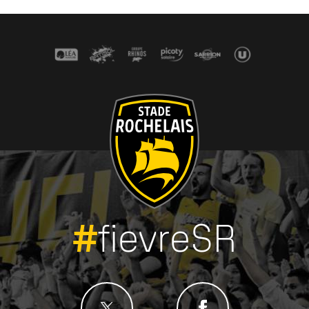
#
fievreSR