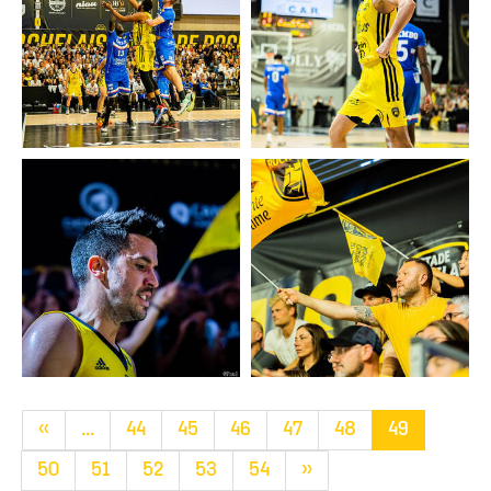
«
...
44
45
46
47
48
49
50
51
52
53
54
»