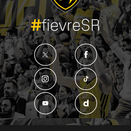
#
fievreSR