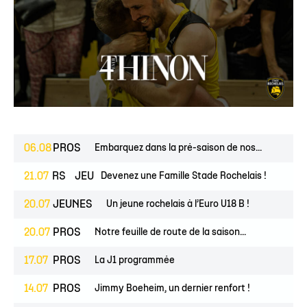
06.08
PROS
Embarquez dans la pré-saison de nos...
ESPOIRS
21.07
JEUNES
Devenez une Famille Stade Rochelais !
20.07
JEUNES
Un jeune rochelais à l’Euro U18 B !
20.07
PROS
Notre feuille de route de la saison...
17.07
PROS
La J1 programmée
14.07
PROS
Jimmy Boeheim, un dernier renfort !