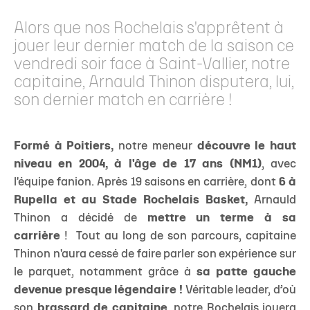
Alors que nos Rochelais s'apprêtent à
jouer leur dernier match de la saison ce
vendredi soir face à Saint-Vallier, notre
capitaine, Arnauld Thinon disputera, lui,
son dernier match en carrière !
Formé à Poitiers,
notre meneur
découvre le haut
niveau en 2004, à l'âge de 17 ans (NM1)
, avec
l'équipe fanion. Après 19 saisons en carrière, dont
6 à
Rupella et au Stade Rochelais Basket,
Arnauld
Thinon a décidé de
mettre un terme à sa
carrière
! Tout au long de son parcours, capitaine
Thinon n'aura cessé de faire parler son expérience sur
le parquet, notamment grâce à
sa patte gauche
devenue presque légendaire !
Véritable leader, d’où
son
brassard de capitaine
, notre Rochelais jouera