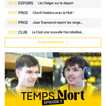
09.07
ESPOIRS
Léo Dalger sur le départ
07.07
PROS
Cherif Haidara avec le Mali !
02.07
PROS
Jase Townsend rejoint les rangs...
02.07
CLUB
Le Club une nouvelle fois labellisé...
Toutes les brèves