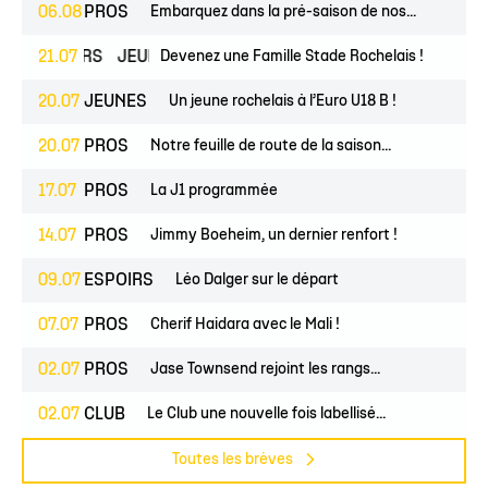
06.08
PROS
Embarquez dans la pré-saison de nos...
ESPOIRS
21.07
JEUNES
Devenez une Famille Stade Rochelais !
20.07
JEUNES
Un jeune rochelais à l’Euro U18 B !
20.07
PROS
Notre feuille de route de la saison...
17.07
PROS
La J1 programmée
14.07
PROS
Jimmy Boeheim, un dernier renfort !
09.07
ESPOIRS
Léo Dalger sur le départ
07.07
PROS
Cherif Haidara avec le Mali !
02.07
PROS
Jase Townsend rejoint les rangs...
02.07
CLUB
Le Club une nouvelle fois labellisé...
Toutes les brèves