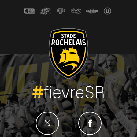
#
fievreSR