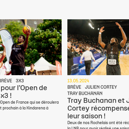
BRÈVE
3X3
13.05.2024
 pour l’Open de
BRÈVE
JULIEN CORTEY
TRAY BUCHANAN
x3 !
Tray Buchanan et J
l’Open de France qui se déroulera
Cortey récompens
t prochain à la Kindarena à
leur saison !
Deux de nos Rochelais ont été r
la LNB pour avoir réalisé une saiso