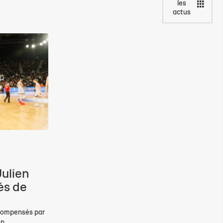
les
actus
ulien
és de
écompensés par
n...