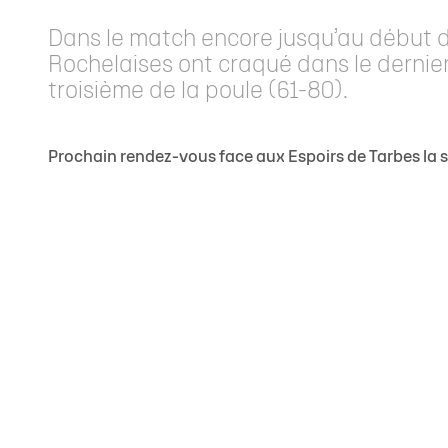
Staff
Concours de shoots - McDonald's LR
Ils mécènent l'Asso !
Actu sportive
Organigramme Asso
Calendrier &
Dans le match encore jusqu’au début 
Calendrier Élite 2
Venir à Gaston Neveur
Contact Partenaires
Brèves
Salle Gaston Neveur
Recrutement
Rochelaises ont craqué dans le dernier 
Classement Élite 2
Personne en mobilité réduite
Match en direct
Nos boutiques
Devenir Fami
troisième de la poule (61-80).
Calendrier Coupe de France
Carrière
Prochain rendez-vous face aux Espoirs de Tarbes la