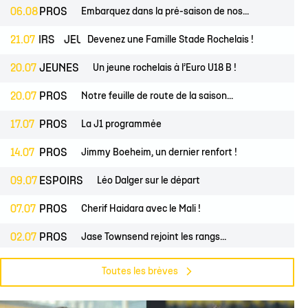
lite filles
ndrier Élite 2
L'Ocean Basket Camp
Contact Mécénat
Jeunes filles
06.08
PROS
Embarquez dans la pré-saison de nos...
2) filles
ssement Élite 2
Rejoindre l'EDB
ESPOIRS
21.07
JEUNES
Devenez une Famille Stade Rochelais !
(2) garçons
endrier Coupe de France
20.07
JEUNES
Un jeune rochelais à l’Euro U18 B !
lite filles
20.07
PROS
Notre feuille de route de la saison...
) filles
Élite garçons
17.07
PROS
La J1 programmée
(2) garçons
14.07
PROS
Jimmy Boeheim, un dernier renfort !
illes
09.07
ESPOIRS
Léo Dalger sur le départ
 garçons
07.07
PROS
Cherif Haidara avec le Mali !
02.07
PROS
Jase Townsend rejoint les rangs...
02.07
CLUB
Le Club une nouvelle fois labellisé...
Toutes les brèves