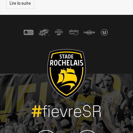
Lire la suite
#
fievreSR