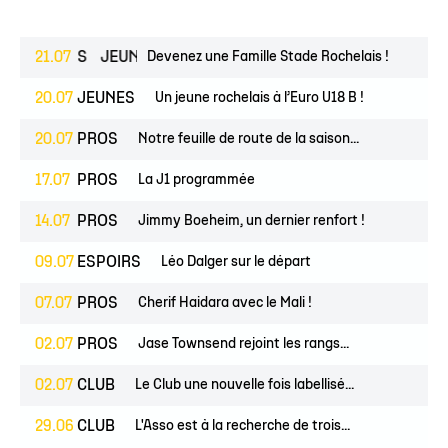
ESPOIRS
21.07
JEUNES
Devenez une Famille Stade Rochelais !
20.07
JEUNES
Un jeune rochelais à l’Euro U18 B !
20.07
PROS
Notre feuille de route de la saison...
17.07
PROS
La J1 programmée
14.07
PROS
Jimmy Boeheim, un dernier renfort !
09.07
ESPOIRS
Léo Dalger sur le départ
07.07
PROS
Cherif Haidara avec le Mali !
02.07
PROS
Jase Townsend rejoint les rangs...
02.07
CLUB
Le Club une nouvelle fois labellisé...
29.06
CLUB
L'Asso est à la recherche de trois...