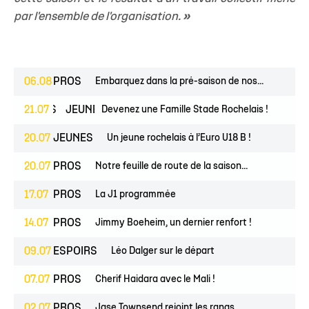
par l'ensemble de l'organisation.
»
06.08
PROS
Embarquez dans la pré-saison de nos...
ESPOIRS
21.07
JEUNES
Devenez une Famille Stade Rochelais !
20.07
JEUNES
Un jeune rochelais à l’Euro U18 B !
20.07
PROS
Notre feuille de route de la saison...
17.07
PROS
La J1 programmée
14.07
PROS
Jimmy Boeheim, un dernier renfort !
09.07
ESPOIRS
Léo Dalger sur le départ
07.07
PROS
Cherif Haidara avec le Mali !
02.07
PROS
Jase Townsend rejoint les rangs...